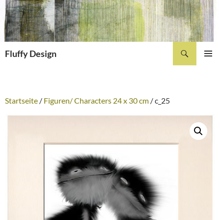
Zum
Inhalt
springen
Suchen
Fluffy Design
PRIMÄR
MENÜ
Startseite
/
Figuren/ Characters 24 x 30 cm
/ c_25