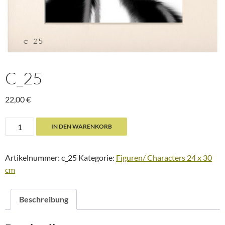
C_25
22,00
€
c_25
IN DEN WARENKORB
Menge
Artikelnummer:
c_25
Kategorie:
Figuren/ Characters 24 x 30
cm
Beschreibung