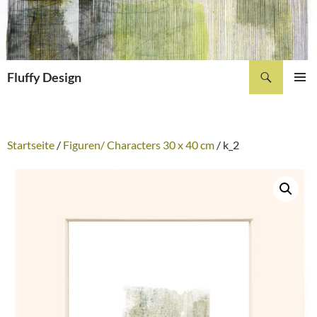
Zum
Inhalt
springen
Suchen
Fluffy Design
PRIMÄR
MENÜ
Startseite
/
Figuren/ Characters 30 x 40 cm
/ k_2